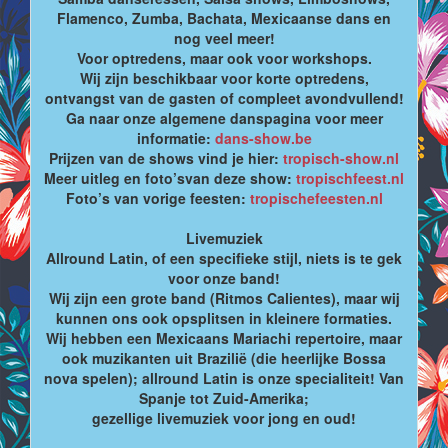
Flamenco, Zumba, Bachata, Mexicaanse dans en
nog veel meer!
Voor optredens, maar ook voor workshops.
Wij zijn beschikbaar voor korte optredens,
ontvangst van de gasten of compleet avondvullend!
Ga naar onze algemene danspagina voor meer
informatie:
dans-show.be
Prijzen van de shows vind je hier:
tropisch-show.nl
Meer uitleg en foto’svan deze show:
tropischfeest.nl
Foto’s van vorige feesten:
tropischefeesten.nl
Livemuziek
Allround Latin, of een specifieke stijl, niets is te gek
voor onze band!
Wij zijn een grote band (Ritmos Calientes), maar wij
kunnen ons ook opsplitsen in kleinere formaties.
Wij hebben een Mexicaans Mariachi repertoire, maar
ook muzikanten uit Brazilië (die heerlijke Bossa
nova spelen); allround Latin is onze specialiteit! Van
Spanje tot Zuid-Amerika;
gezellige livemuziek voor jong en oud!