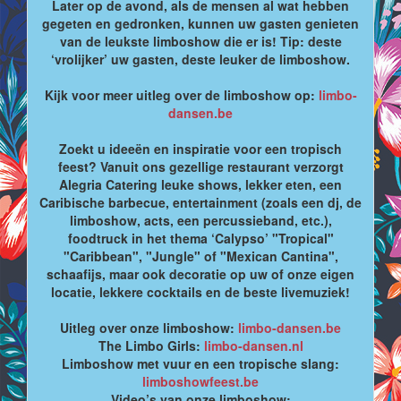
Later op de avond, als de mensen al wat hebben
gegeten en gedronken, kunnen uw gasten genieten
van de leukste limboshow die er is! Tip: deste
‘vrolijker’ uw gasten, deste leuker de limboshow.
Kijk voor meer uitleg over de limboshow op:
limbo-
dansen.be
Zoekt u ideeën en inspiratie voor een tropisch
feest? Vanuit ons gezellige restaurant verzorgt
Alegria Catering leuke shows, lekker eten, een
Caribische barbecue, entertainment (zoals een dj, de
limboshow, acts, een percussieband, etc.),
foodtruck in het thema ‘Calypso’ "Tropical"
"Caribbean", "Jungle" of "Mexican Cantina",
schaafijs, maar ook decoratie op uw of onze eigen
locatie, lekkere cocktails en de beste livemuziek!
Uitleg over onze limboshow:
limbo-dansen.be
The Limbo Girls:
limbo-dansen.nl
Limboshow met vuur en een tropische slang:
limboshowfeest.be
Video’s van onze limboshow: