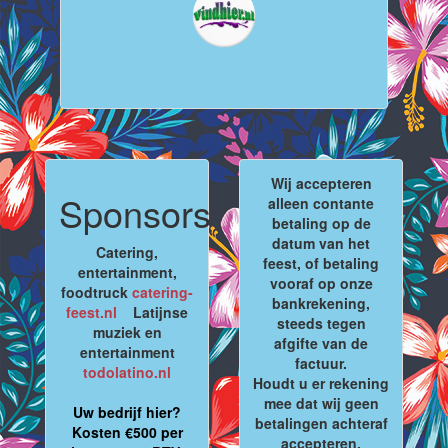
Wij accepteren
Sponsors
alleen contante
betaling op de
datum van het
Catering,
feest, of betaling
entertainment,
vooraf op onze
foodtruck
catering-
bankrekening,
feest.nl
Latijnse
steeds tegen
muziek en
afgifte van de
entertainment
factuur.
todolatino.nl
Houdt u er rekening
mee dat wij geen
Uw bedrijf hier?
betalingen achteraf
Kosten €500 per
accepteren.