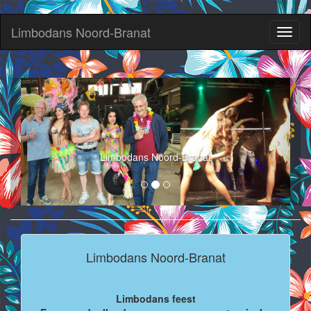
Limbodans Noord-Branat
Toggl
naviga
Limbodans Noord-Branat
Limbodans Noord-Branat
Limbodans feest