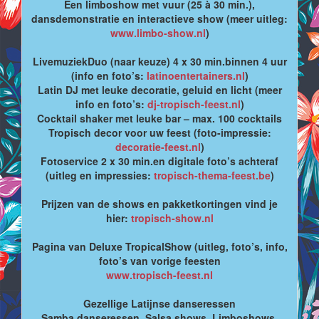
Een limboshow met vuur (25 à 30 min.),
dansdemonstratie en interactieve show (meer uitleg:
www.limbo-show.nl
)
LivemuziekDuo (naar keuze) 4 x 30 min.binnen 4 uur
(info en foto’s:
latinoentertainers.nl
)
Latin DJ met leuke decoratie, geluid en licht (meer
info en foto’s:
dj-tropisch-feest.nl
)
Cocktail shaker met leuke bar – max. 100 cocktails
Tropisch decor voor uw feest (foto-impressie:
decoratie-feest.nl
)
Fotoservice 2 x 30 min.en digitale foto’s achteraf
(uitleg en impressies:
tropisch-thema-feest.be
)
Prijzen van de shows en pakketkortingen vind je
hier:
tropisch-show.nl
Pagina van Deluxe TropicalShow (uitleg, foto’s, info,
foto’s van vorige feesten
www.tropisch-feest.nl
Gezellige Latijnse danseressen
Samba danseressen, Salsa shows, Limboshows,