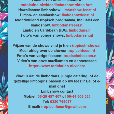
todolatino.nl/video/limboshow-video.html
Hawaiiaanse limboshow:
limboshow-feest.nl
Limbo- en sambashow:
limboshowfeest.nl
Avondvullend tropisch programma, inclusief een
limboshow:
limbodansfeest.nl
Limbo en Caribbean BBQ:
limbodans.nl
Foto’s van vorige shows:
limbodansen.nl
Prijzen van de shows vind je hier:
tropisch-show.nl
Meer uitleg over de shows:
tropischfeest.nl
Foto’s van vorige feesten:
tropischefeesten.nl
Video's van onze muzikanten en danseressen
https://www.todolatino.nl/video/
Vindt u dat de limbodans, jungle catering, of de
gezellige limbogirls passen op uw feest? Bel of e-
mail ons!
Limbshow contact
Mobiel:
06-29 457 407
of
06-44 508 525
Tel:
0320 769037
E-mail:
tropischfeest@gmail.com