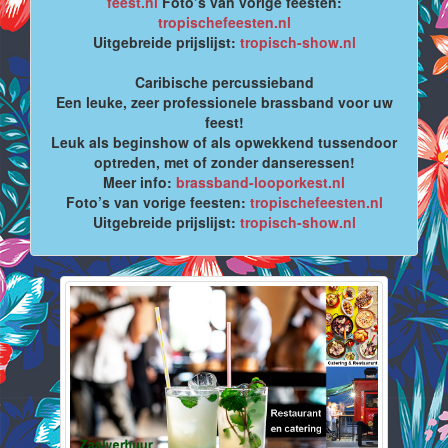
feest.nl
Foto’s van vorige feesten:
tropischefeesten.nl
Uitgebreide prijslijst:
tropisch-show.nl
Caribische percussieband
Een leuke, zeer professionele brassband voor uw
feest!
Leuk als beginshow of als opwekkend tussendoor
optreden, met of zonder danseressen!
Meer info:
brassband-looporkest.nl
Foto’s van vorige feesten:
tropischefeesten.nl
Uitgebreide prijslijst:
tropisch-show.nl