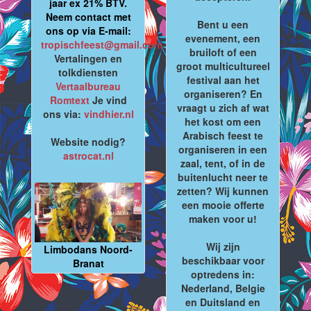
jaar ex 21% BTV.
Neem contact met
Bent u een
ons op via E-mail:
evenement, een
tropischfeest@gmail.com
bruiloft of een
Vertalingen en
groot multicultureel
tolkdiensten
festival aan het
Vertaalbureau
organiseren? En
Romtext
Je vind
vraagt u zich af wat
ons via:
vindhier.nl
het kost om een
Arabisch feest te
Website nodig?
organiseren in een
astrocat.nl
zaal, tent, of in de
buitenlucht neer te
zetten? Wij kunnen
een mooie offerte
maken voor u!
Wij zijn
Limbodans Noord-
beschikbaar voor
Branat
optredens in:
Nederland, Belgie
en Duitsland en