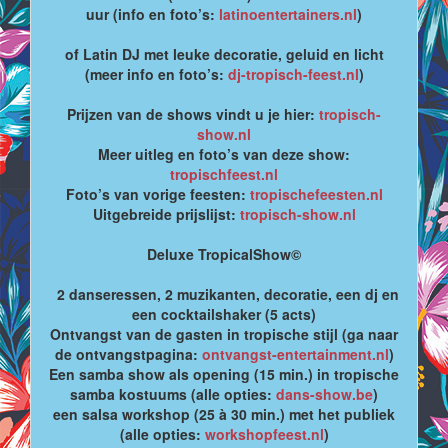
uur (info en foto’s:
latinoentertainers.nl
)
of Latin DJ met leuke decoratie, geluid en licht
(meer info en foto’s:
dj-tropisch-feest.nl
)
Prijzen van de shows vindt u je hier:
tropisch-
show.nl
Meer uitleg en foto’s van deze show:
tropischfeest.nl
Foto’s van vorige feesten:
tropischefeesten.nl
Uitgebreide prijslijst:
tropisch-show.nl
Deluxe TropicalShow©
2 danseressen, 2 muzikanten, decoratie, een dj en
een cocktailshaker (5 acts)
Ontvangst van de gasten in tropische stijl (ga naar
de ontvangstpagina:
ontvangst-entertainment.nl
)
Een samba show als opening (15 min.) in tropische
samba kostuums (alle opties:
dans-show.be
)
een salsa workshop (25 à 30 min.) met het publiek
(alle opties:
workshopfeest.nl
)