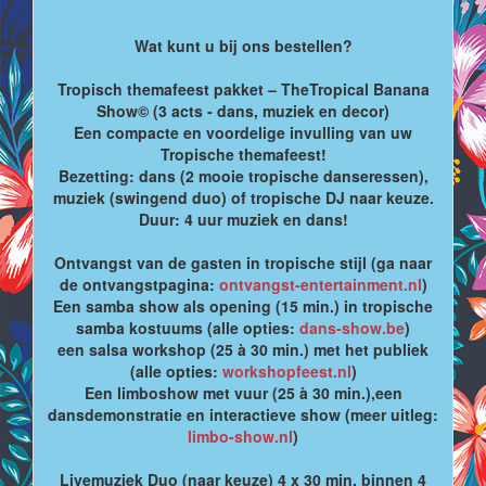
Wat kunt u bij ons bestellen?
Tropisch themafeest pakket – TheTropical Banana
Show© (3 acts - dans, muziek en decor)
Een compacte en voordelige invulling van uw
Tropische themafeest!
Bezetting: dans (2 mooie tropische danseressen),
muziek (swingend duo) of tropische DJ naar keuze.
Duur: 4 uur muziek en dans!
Ontvangst van de gasten in tropische stijl (ga naar
de ontvangstpagina:
ontvangst-entertainment.nl
)
Een samba show als opening (15 min.) in tropische
samba kostuums (alle opties:
dans-show.be
)
een salsa workshop (25 à 30 min.) met het publiek
(alle opties:
workshopfeest.nl
)
Een limboshow met vuur (25 à 30 min.),een
dansdemonstratie en interactieve show (meer uitleg:
limbo-show.nl
)
Livemuziek Duo (naar keuze) 4 x 30 min. binnen 4