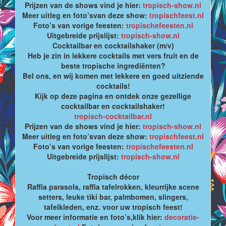
Prijzen van de shows vind je hier:
tropisch-show.nl
Meer uitleg en foto’svan deze show:
tropischfeest.nl
Foto’s van vorige feesten:
tropischefeesten.nl
Uitgebreide prijslijst:
tropisch-show.nl
Cocktailbar en cocktailshaker (m/v)
Heb je zin in lekkere cocktails met vers fruit en de
beste tropische ingrediënten?
Bel ons, en wij komen met lekkere en goed uitziende
cocktails!
Kijk op deze pagina en ontdek onze gezellige
cocktailbar en cocktailshaker!
tropisch-cocktailbar.nl
Prijzen van de shows vind je hier:
tropisch-show.nl
Meer uitleg en foto’svan deze show:
tropischfeest.nl
Foto’s van vorige feesten:
tropischefeesten.nl
Uitgebreide prijslijst:
tropisch-show.nl
Tropisch décor
Raffia parasols, raffia tafelrokken, kleurrijke scene
setters, leuke tiki bar, palmbomen, slingers,
tafelkleden, enz. voor uw tropisch feest!
Voor meer informatie en foto’s,klik hier:
decoratie-