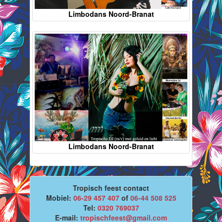
Limbodans Noord-Branat
Limbodans Noord-Branat
Tropisch feest contact
Mobiel:
06-29 457 407
of
06-44 508 525
Tel:
0320 769037
E-mail:
tropischfeest@gmail.com