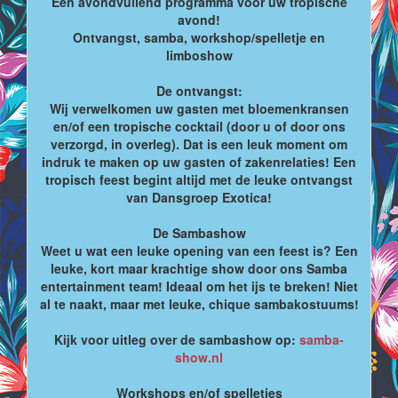
Een avondvullend programma voor uw tropische
avond!
Ontvangst, samba, workshop/spelletje en
limboshow
De ontvangst:
Wij verwelkomen uw gasten met bloemenkransen
en/of een tropische cocktail (door u of door ons
verzorgd, in overleg). Dat is een leuk moment om
indruk te maken op uw gasten of zakenrelaties! Een
tropisch feest begint altijd met de leuke ontvangst
van Dansgroep Exotica!
De Sambashow
Weet u wat een leuke opening van een feest is? Een
leuke, kort maar krachtige show door ons Samba
entertainment team! Ideaal om het ijs te breken! Niet
al te naakt, maar met leuke, chique sambakostuums!
Kijk voor uitleg over de sambashow op:
samba-
show.nl
Workshops en/of spelletjes