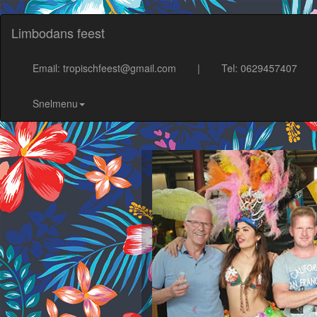
Limbodans feest
Email: tropischfeest@gmail.com
|
Tel: 0629457407
Snelmenu