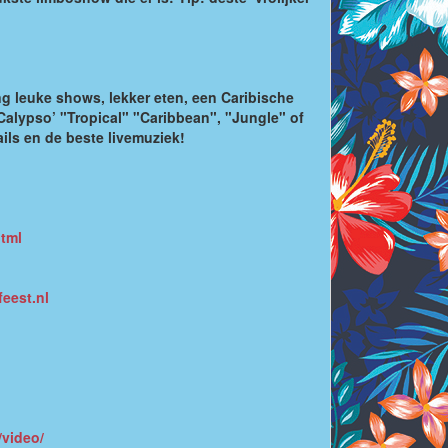
ing leuke shows, lekker eten, een Caribische
‘Calypso’ "Tropical" "Caribbean", "Jungle" of
ils en de beste livemuziek!
html
eest.nl
/video/