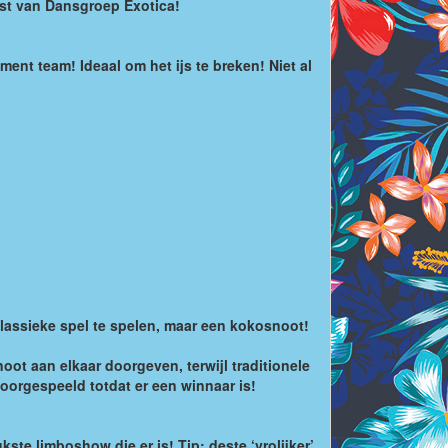
gst van Dansgroep Exotica!
nt team! Ideaal om het ijs te breken! Niet al
klassieke spel te spelen, maar een kokosnoot!
ot aan elkaar doorgeven, terwijl traditionele
oorgespeeld totdat er een winnaar is!
e limboshow die er is! Tip: deste ‘vrolijker’