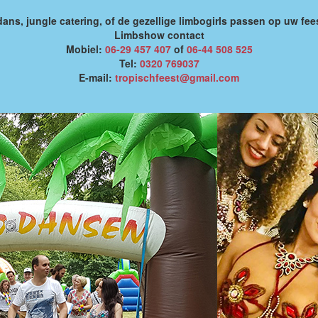
ans, jungle catering, of de gezellige limbogirls passen op uw fee
Limbshow contact
Mobiel:
06-29 457 407
of
06-44 508 525
Tel:
0320 769037
E-mail:
tropischfeest@gmail.com