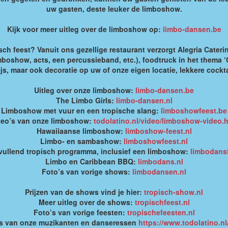
uw gasten, deste leuker de limboshow.
Kijk voor meer uitleg over de limboshow op:
limbo-dansen.be
sch feest? Vanuit ons gezellige restaurant verzorgt Alegria Cater
mboshow, acts, een percussieband, etc.), foodtruck in het thema 
js, maar ook decoratie op uw of onze eigen locatie, lekkere cockta
Uitleg over onze limboshow:
limbo-dansen.be
The Limbo Girls:
limbo-dansen.nl
Limboshow met vuur en een tropische slang:
limboshowfeest.be
deo’s van onze limboshow:
todolatino.nl/video/limboshow-video.
Hawaiiaanse limboshow:
limboshow-feest.nl
Limbo- en sambashow:
limboshowfeest.nl
ullend tropisch programma, inclusief een limboshow:
limbodansf
Limbo en Caribbean BBQ:
limbodans.nl
Foto’s van vorige shows:
limbodansen.nl
Prijzen van de shows vind je hier:
tropisch-show.nl
Meer uitleg over de shows:
tropischfeest.nl
Foto’s van vorige feesten:
tropischefeesten.nl
's van onze muzikanten en danseressen
https://www.todolatino.nl