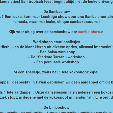
enrelaties! Een tropisch feest begint altijd met de leuke ontvan
De Sambashow
s? Een leuke, kort maar krachtige show door ons Samba entertainme
te naakt, maar met leuke, chique sambakostuums!
Kijk voor uitleg over de sambashow op:
samba-show.nl
Workshops en/of spelletjes
Hierbij kan de klant kiezen uit diverse opties, allemaal interactief!
- Een Salsa-workshop
- De “Sterkste Tarzan”-workshop
- Een percussie workshop
of een spelletje, zoals het “Hete kokosnoot”-spel.
dappel” gespeeld? In Hawaï gebruiken wij geen aardappel om dit 
ls “Hete aardappel”. Onze danseressen laten iedereen een kokosno
ziek stopt, is degene met de kokosnoot in handen“af”. Er wordt d
De Limboshow
en gegeten en gedronken, kunnen uw gasten genieten van de leukst