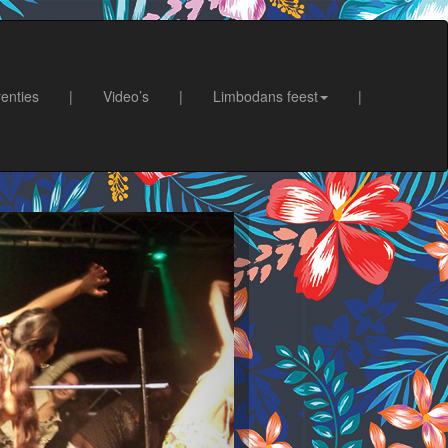
enties
|
Video’s
|
Limbodans feest
|