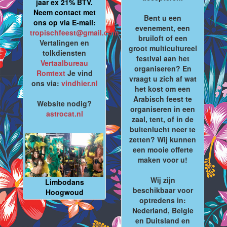
jaar ex 21% BTV.
Neem contact met
Bent u een
ons op via E-mail:
evenement, een
tropischfeest@gmail.com
bruiloft of een
Vertalingen en
groot multicultureel
tolkdiensten
festival aan het
Vertaalbureau
organiseren? En
Romtext
Je vind
vraagt u zich af wat
ons via:
vindhier.nl
het kost om een
Arabisch feest te
Website nodig?
organiseren in een
astrocat.nl
zaal, tent, of in de
buitenlucht neer te
zetten? Wij kunnen
een mooie offerte
maken voor u!
Wij zijn
Limbodans
beschikbaar voor
Hoogwoud
optredens in:
Nederland, Belgie
en Duitsland en