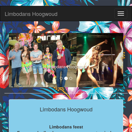
Limbodans Hoogwoud
Toggl
naviga
Limbodans Hoogwoud
Limbodans Hoogwoud
Limbodans feest