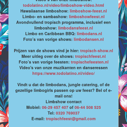
todolatino.nl/video/limboshow-video.html
Hawaiiaanse limboshow:
limboshow-feest.nl
Limbo- en sambashow:
limboshowfeest.nl
Avondvullend tropisch programma, inclusief een
limboshow:
limbodansfeest.nl
Limbo en Caribbean BBQ:
limbodans.nl
Foto’s van vorige shows:
limbodansen.nl
Prijzen van de shows vind je hier:
tropisch-show.nl
Meer uitleg over de shows:
tropischfeest.nl
Foto’s van vorige feesten:
tropischefeesten.nl
Video's van onze muzikanten en danseressen
https://www.todolatino.nl/video/
Vindt u dat de limbodans, jungle catering, of de
gezellige limbogirls passen op uw feest? Bel of e-
mail ons!
Limbshow contact
Mobiel:
06-29 457 407
of
06-44 508 525
Tel:
0320 769037
E-mail:
tropischfeest@gmail.com