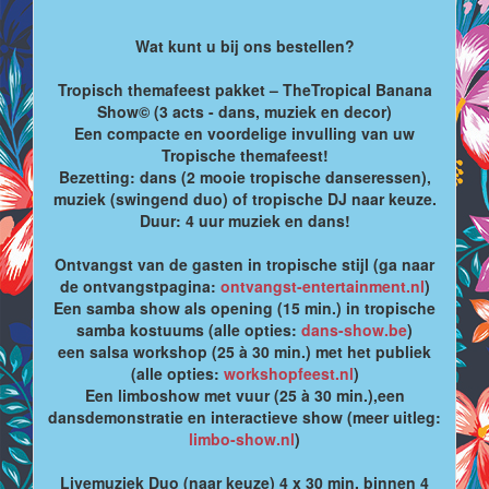
Wat kunt u bij ons bestellen?
Tropisch themafeest pakket – TheTropical Banana
Show© (3 acts - dans, muziek en decor)
Een compacte en voordelige invulling van uw
Tropische themafeest!
Bezetting: dans (2 mooie tropische danseressen),
muziek (swingend duo) of tropische DJ naar keuze.
Duur: 4 uur muziek en dans!
Ontvangst van de gasten in tropische stijl (ga naar
de ontvangstpagina:
ontvangst-entertainment.nl
)
Een samba show als opening (15 min.) in tropische
samba kostuums (alle opties:
dans-show.be
)
een salsa workshop (25 à 30 min.) met het publiek
(alle opties:
workshopfeest.nl
)
Een limboshow met vuur (25 à 30 min.),een
dansdemonstratie en interactieve show (meer uitleg:
limbo-show.nl
)
Livemuziek Duo (naar keuze) 4 x 30 min. binnen 4