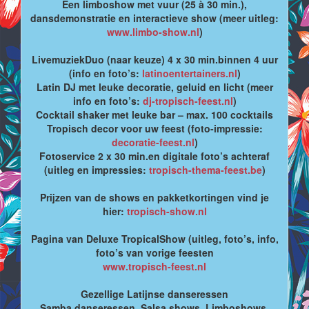
Een limboshow met vuur (25 à 30 min.),
dansdemonstratie en interactieve show (meer uitleg:
www.limbo-show.nl
)
LivemuziekDuo (naar keuze) 4 x 30 min.binnen 4 uur
(info en foto’s:
latinoentertainers.nl
)
Latin DJ met leuke decoratie, geluid en licht (meer
info en foto’s:
dj-tropisch-feest.nl
)
Cocktail shaker met leuke bar – max. 100 cocktails
Tropisch decor voor uw feest (foto-impressie:
decoratie-feest.nl
)
Fotoservice 2 x 30 min.en digitale foto’s achteraf
(uitleg en impressies:
tropisch-thema-feest.be
)
Prijzen van de shows en pakketkortingen vind je
hier:
tropisch-show.nl
Pagina van Deluxe TropicalShow (uitleg, foto’s, info,
foto’s van vorige feesten
www.tropisch-feest.nl
Gezellige Latijnse danseressen
Samba danseressen, Salsa shows, Limboshows,