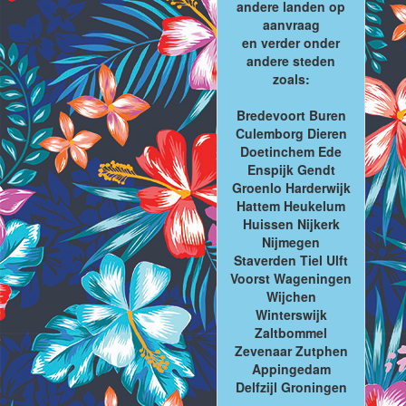
andere landen op
aanvraag
en verder onder
andere steden
zoals:
Bredevoort Buren
Culemborg Dieren
Doetinchem Ede
Enspijk Gendt
Groenlo Harderwijk
Hattem Heukelum
Huissen Nijkerk
Nijmegen
Staverden Tiel Ulft
Voorst Wageningen
Wijchen
Winterswijk
Zaltbommel
Zevenaar Zutphen
Appingedam
Delfzijl Groningen