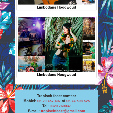
Limbodans Hoogwoud
Limbodans Hoogwoud
Tropisch feest contact
Mobiel:
06-29 457 407
of
06-44 508 525
Tel:
0320 769037
E-mail:
tropischfeest@gmail.com