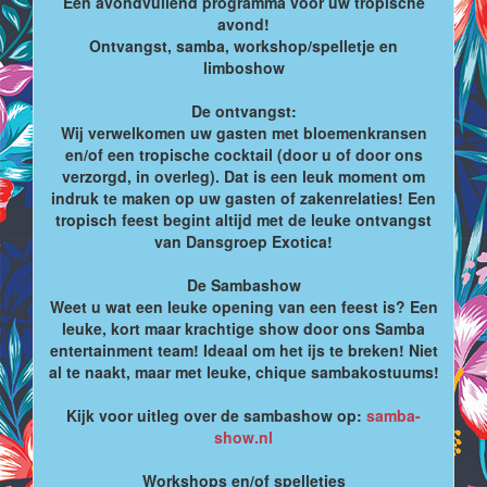
Een avondvullend programma voor uw tropische
avond!
Ontvangst, samba, workshop/spelletje en
limboshow
De ontvangst:
Wij verwelkomen uw gasten met bloemenkransen
en/of een tropische cocktail (door u of door ons
verzorgd, in overleg). Dat is een leuk moment om
indruk te maken op uw gasten of zakenrelaties! Een
tropisch feest begint altijd met de leuke ontvangst
van Dansgroep Exotica!
De Sambashow
Weet u wat een leuke opening van een feest is? Een
leuke, kort maar krachtige show door ons Samba
entertainment team! Ideaal om het ijs te breken! Niet
al te naakt, maar met leuke, chique sambakostuums!
Kijk voor uitleg over de sambashow op:
samba-
show.nl
Workshops en/of spelletjes