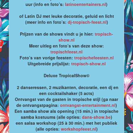
uur (info en foto’s:
latinoentertainers.nl
)
of Latin DJ met leuke decoratie, geluid en licht
(meer info en foto’s:
dj-tropisch-feest.nl
)
Prijzen van de shows vindt u je hier:
tropisch-
show.nl
Meer uitleg en foto’s van deze show:
tropischfeest.nl
Foto’s van vorige feesten:
tropischefeesten.nl
Uitgebreide prijslijst:
tropisch-show.nl
Deluxe TropicalShow©
2 danseressen, 2 muzikanten, decoratie, een dj en
een cocktailshaker (5 acts)
Ontvangst van de gasten in tropische stijl (ga naar
de ontvangstpagina:
ontvangst-entertainment.nl
)
Een samba show als opening (15 min.) in tropische
samba kostuums (alle opties:
dans-show.be
)
een salsa workshop (25 à 30 min.) met het publiek
(alle opties:
workshopfeest.nl
)