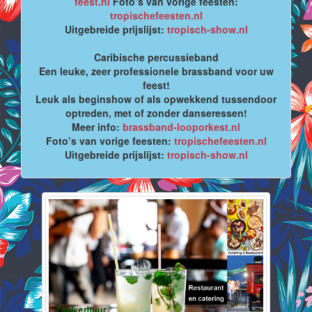
feest.nl
Foto’s van vorige feesten:
tropischefeesten.nl
Uitgebreide prijslijst:
tropisch-show.nl
Caribische percussieband
Een leuke, zeer professionele brassband voor uw
feest!
Leuk als beginshow of als opwekkend tussendoor
optreden, met of zonder danseressen!
Meer info:
brassband-looporkest.nl
Foto’s van vorige feesten:
tropischefeesten.nl
Uitgebreide prijslijst:
tropisch-show.nl