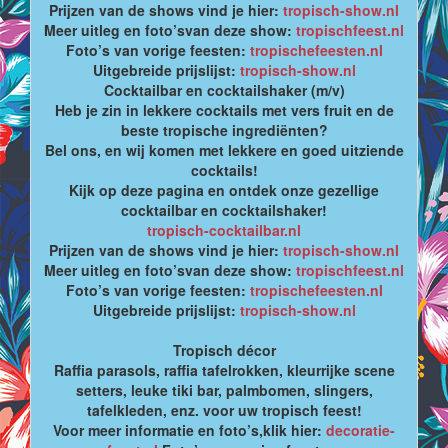
Prijzen van de shows vind je hier:
tropisch-show.nl
Meer uitleg en foto’svan deze show:
tropischfeest.nl
Foto’s van vorige feesten:
tropischefeesten.nl
Uitgebreide prijslijst:
tropisch-show.nl
Cocktailbar en cocktailshaker (m/v)
Heb je zin in lekkere cocktails met vers fruit en de
beste tropische ingrediënten?
Bel ons, en wij komen met lekkere en goed uitziende
cocktails!
Kijk op deze pagina en ontdek onze gezellige
cocktailbar en cocktailshaker!
tropisch-cocktailbar.nl
Prijzen van de shows vind je hier:
tropisch-show.nl
Meer uitleg en foto’svan deze show:
tropischfeest.nl
Foto’s van vorige feesten:
tropischefeesten.nl
Uitgebreide prijslijst:
tropisch-show.nl
Tropisch décor
Raffia parasols, raffia tafelrokken, kleurrijke scene
setters, leuke tiki bar, palmbomen, slingers,
tafelkleden, enz. voor uw tropisch feest!
Voor meer informatie en foto’s,klik hier:
decoratie-