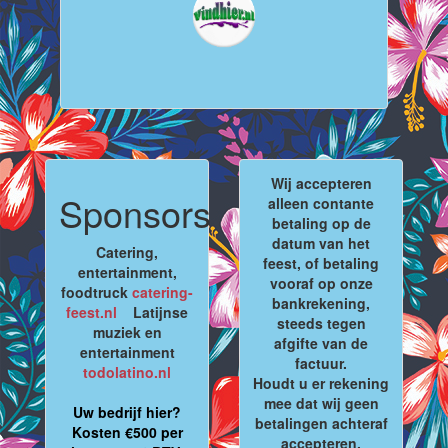
Wij accepteren
Sponsors
alleen contante
betaling op de
datum van het
Catering,
feest, of betaling
entertainment,
vooraf op onze
foodtruck
catering-
bankrekening,
feest.nl
Latijnse
steeds tegen
muziek en
afgifte van de
entertainment
factuur.
todolatino.nl
Houdt u er rekening
mee dat wij geen
Uw bedrijf hier?
betalingen achteraf
Kosten €500 per
accepteren.