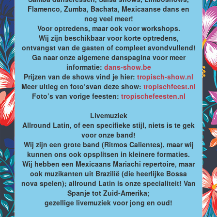
Flamenco, Zumba, Bachata, Mexicaanse dans en
nog veel meer!
Voor optredens, maar ook voor workshops.
Wij zijn beschikbaar voor korte optredens,
ontvangst van de gasten of compleet avondvullend!
Ga naar onze algemene danspagina voor meer
informatie:
dans-show.be
Prijzen van de shows vind je hier:
tropisch-show.nl
Meer uitleg en foto’svan deze show:
tropischfeest.nl
Foto’s van vorige feesten:
tropischefeesten.nl
Livemuziek
Allround Latin, of een specifieke stijl, niets is te gek
voor onze band!
Wij zijn een grote band (Ritmos Calientes), maar wij
kunnen ons ook opsplitsen in kleinere formaties.
Wij hebben een Mexicaans Mariachi repertoire, maar
ook muzikanten uit Brazilië (die heerlijke Bossa
nova spelen); allround Latin is onze specialiteit! Van
Spanje tot Zuid-Amerika;
gezellige livemuziek voor jong en oud!