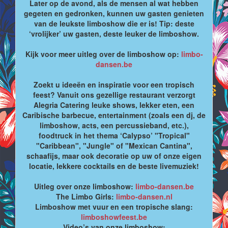
Later op de avond, als de mensen al wat hebben
gegeten en gedronken, kunnen uw gasten genieten
van de leukste limboshow die er is! Tip: deste
‘vrolijker’ uw gasten, deste leuker de limboshow.
Kijk voor meer uitleg over de limboshow op:
limbo-
dansen.be
Zoekt u ideeën en inspiratie voor een tropisch
feest? Vanuit ons gezellige restaurant verzorgt
Alegria Catering leuke shows, lekker eten, een
Caribische barbecue, entertainment (zoals een dj, de
limboshow, acts, een percussieband, etc.),
foodtruck in het thema ‘Calypso’ "Tropical"
"Caribbean", "Jungle" of "Mexican Cantina",
schaafijs, maar ook decoratie op uw of onze eigen
locatie, lekkere cocktails en de beste livemuziek!
Uitleg over onze limboshow:
limbo-dansen.be
The Limbo Girls:
limbo-dansen.nl
Limboshow met vuur en een tropische slang:
limboshowfeest.be
Video’s van onze limboshow: