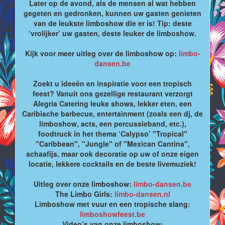
Later op de avond, als de mensen al wat hebben
gegeten en gedronken, kunnen uw gasten genieten
van de leukste limboshow die er is! Tip: deste
‘vrolijker’ uw gasten, deste leuker de limboshow.
Kijk voor meer uitleg over de limboshow op:
limbo-
dansen.be
Zoekt u ideeën en inspiratie voor een tropisch
feest? Vanuit ons gezellige restaurant verzorgt
Alegria Catering leuke shows, lekker eten, een
Caribische barbecue, entertainment (zoals een dj, de
limboshow, acts, een percussieband, etc.),
foodtruck in het thema ‘Calypso’ "Tropical"
"Caribbean", "Jungle" of "Mexican Cantina",
schaafijs, maar ook decoratie op uw of onze eigen
locatie, lekkere cocktails en de beste livemuziek!
Uitleg over onze limboshow:
limbo-dansen.be
The Limbo Girls:
limbo-dansen.nl
Limboshow met vuur en een tropische slang:
limboshowfeest.be
Video’s van onze limboshow: