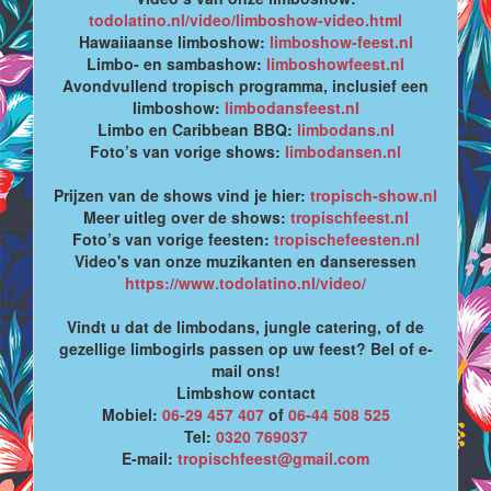
todolatino.nl/video/limboshow-video.html
Hawaiiaanse limboshow:
limboshow-feest.nl
Limbo- en sambashow:
limboshowfeest.nl
Avondvullend tropisch programma, inclusief een
limboshow:
limbodansfeest.nl
Limbo en Caribbean BBQ:
limbodans.nl
Foto’s van vorige shows:
limbodansen.nl
Prijzen van de shows vind je hier:
tropisch-show.nl
Meer uitleg over de shows:
tropischfeest.nl
Foto’s van vorige feesten:
tropischefeesten.nl
Video's van onze muzikanten en danseressen
https://www.todolatino.nl/video/
Vindt u dat de limbodans, jungle catering, of de
gezellige limbogirls passen op uw feest? Bel of e-
mail ons!
Limbshow contact
Mobiel:
06-29 457 407
of
06-44 508 525
Tel:
0320 769037
E-mail:
tropischfeest@gmail.com