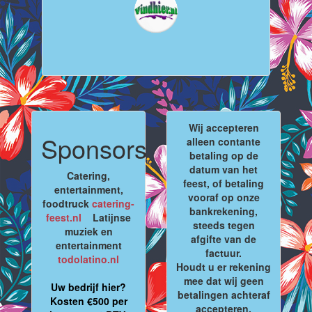
Wij accepteren
Sponsors
alleen contante
betaling op de
datum van het
Catering,
feest, of betaling
entertainment,
vooraf op onze
foodtruck
catering-
bankrekening,
feest.nl
Latijnse
steeds tegen
muziek en
afgifte van de
entertainment
factuur.
todolatino.nl
Houdt u er rekening
mee dat wij geen
Uw bedrijf hier?
betalingen achteraf
Kosten €500 per
accepteren.