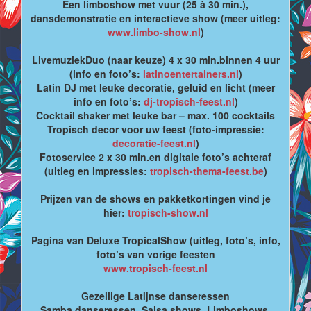
Een limboshow met vuur (25 à 30 min.),
dansdemonstratie en interactieve show (meer uitleg:
www.limbo-show.nl
)
LivemuziekDuo (naar keuze) 4 x 30 min.binnen 4 uur
(info en foto’s:
latinoentertainers.nl
)
Latin DJ met leuke decoratie, geluid en licht (meer
info en foto’s:
dj-tropisch-feest.nl
)
Cocktail shaker met leuke bar – max. 100 cocktails
Tropisch decor voor uw feest (foto-impressie:
decoratie-feest.nl
)
Fotoservice 2 x 30 min.en digitale foto’s achteraf
(uitleg en impressies:
tropisch-thema-feest.be
)
Prijzen van de shows en pakketkortingen vind je
hier:
tropisch-show.nl
Pagina van Deluxe TropicalShow (uitleg, foto’s, info,
foto’s van vorige feesten
www.tropisch-feest.nl
Gezellige Latijnse danseressen
Samba danseressen, Salsa shows, Limboshows,