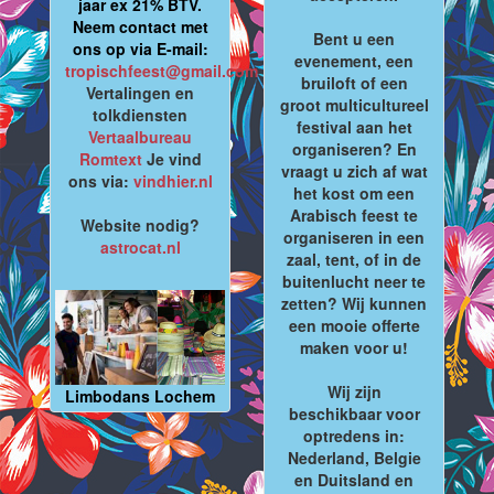
jaar ex 21% BTV.
Neem contact met
Bent u een
ons op via E-mail:
evenement, een
tropischfeest@gmail.com
bruiloft of een
Vertalingen en
groot multicultureel
tolkdiensten
festival aan het
Vertaalbureau
organiseren? En
Romtext
Je vind
vraagt u zich af wat
ons via:
vindhier.nl
het kost om een
Arabisch feest te
Website nodig?
organiseren in een
astrocat.nl
zaal, tent, of in de
buitenlucht neer te
zetten? Wij kunnen
een mooie offerte
maken voor u!
Wij zijn
Limbodans Lochem
beschikbaar voor
optredens in:
Nederland, Belgie
en Duitsland en