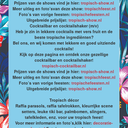
Prijzen van de shows vind je hier:
tropisch-show.nl
Meer uitleg en foto’svan deze show:
tropischfeest.nl
Foto’s van vorige feesten:
tropischefeesten.nl
Uitgebreide prijslijst:
tropisch-show.nl
Cocktailbar en cocktailshaker (m/v)
Heb je zin in lekkere cocktails met vers fruit en de
beste tropische ingrediënten?
Bel ons, en wij komen met lekkere en goed uitziende
cocktails!
Kijk op deze pagina en ontdek onze gezellige
cocktailbar en cocktailshaker!
tropisch-cocktailbar.nl
Prijzen van de shows vind je hier:
tropisch-show.nl
Meer uitleg en foto’svan deze show:
tropischfeest.nl
Foto’s van vorige feesten:
tropischefeesten.nl
Uitgebreide prijslijst:
tropisch-show.nl
Tropisch décor
Raffia parasols, raffia tafelrokken, kleurrijke scene
setters, leuke tiki bar, palmbomen, slingers,
tafelkleden, enz. voor uw tropisch feest!
Voor meer informatie en foto’s,klik hier:
decoratie-