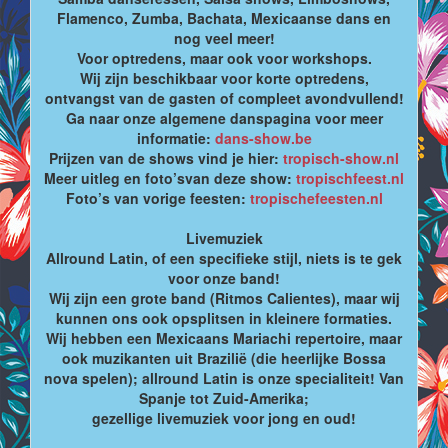
Flamenco, Zumba, Bachata, Mexicaanse dans en
nog veel meer!
Voor optredens, maar ook voor workshops.
Wij zijn beschikbaar voor korte optredens,
ontvangst van de gasten of compleet avondvullend!
Ga naar onze algemene danspagina voor meer
informatie:
dans-show.be
Prijzen van de shows vind je hier:
tropisch-show.nl
Meer uitleg en foto’svan deze show:
tropischfeest.nl
Foto’s van vorige feesten:
tropischefeesten.nl
Livemuziek
Allround Latin, of een specifieke stijl, niets is te gek
voor onze band!
Wij zijn een grote band (Ritmos Calientes), maar wij
kunnen ons ook opsplitsen in kleinere formaties.
Wij hebben een Mexicaans Mariachi repertoire, maar
ook muzikanten uit Brazilië (die heerlijke Bossa
nova spelen); allround Latin is onze specialiteit! Van
Spanje tot Zuid-Amerika;
gezellige livemuziek voor jong en oud!