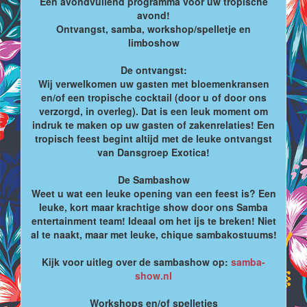
Een avondvullend programma voor uw tropische
avond!
Ontvangst, samba, workshop/spelletje en
limboshow
De ontvangst:
Wij verwelkomen uw gasten met bloemenkransen
en/of een tropische cocktail (door u of door ons
verzorgd, in overleg). Dat is een leuk moment om
indruk te maken op uw gasten of zakenrelaties! Een
tropisch feest begint altijd met de leuke ontvangst
van Dansgroep Exotica!
De Sambashow
Weet u wat een leuke opening van een feest is? Een
leuke, kort maar krachtige show door ons Samba
entertainment team! Ideaal om het ijs te breken! Niet
al te naakt, maar met leuke, chique sambakostuums!
Kijk voor uitleg over de sambashow op:
samba-
show.nl
Workshops en/of spelletjes