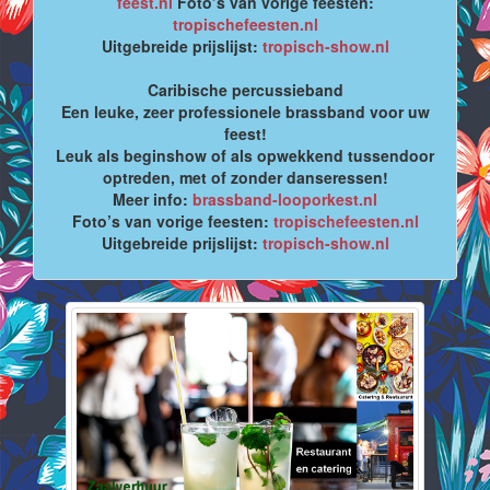
feest.nl
Foto’s van vorige feesten:
tropischefeesten.nl
Uitgebreide prijslijst:
tropisch-show.nl
Caribische percussieband
Een leuke, zeer professionele brassband voor uw
feest!
Leuk als beginshow of als opwekkend tussendoor
optreden, met of zonder danseressen!
Meer info:
brassband-looporkest.nl
Foto’s van vorige feesten:
tropischefeesten.nl
Uitgebreide prijslijst:
tropisch-show.nl