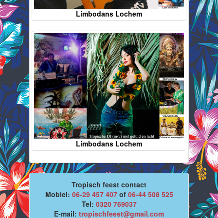
Limbodans Lochem
Limbodans Lochem
Tropisch feest contact
Mobiel:
06-29 457 407
of
06-44 508 525
Tel:
0320 769037
E-mail:
tropischfeest@gmail.com