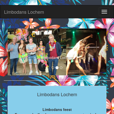
Limbodans Lochem
Toggl
naviga
Limbodans Lochem
Limbodans Lochem
Limbodans feest