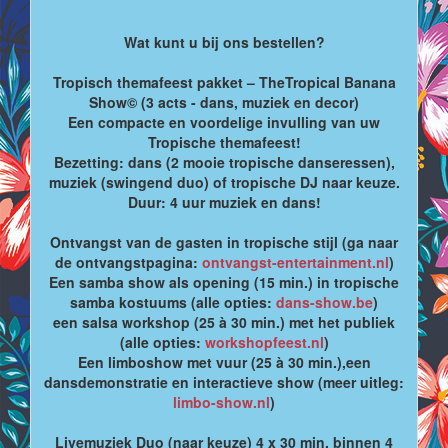
Wat kunt u bij ons bestellen?
Tropisch themafeest pakket – TheTropical Banana
Show© (3 acts - dans, muziek en decor)
Een compacte en voordelige invulling van uw
Tropische themafeest!
Bezetting: dans (2 mooie tropische danseressen),
muziek (swingend duo) of tropische DJ naar keuze.
Duur: 4 uur muziek en dans!
Ontvangst van de gasten in tropische stijl (ga naar
de ontvangstpagina:
ontvangst-entertainment.nl
)
Een samba show als opening (15 min.) in tropische
samba kostuums (alle opties:
dans-show.be
)
een salsa workshop (25 à 30 min.) met het publiek
(alle opties:
workshopfeest.nl
)
Een limboshow met vuur (25 à 30 min.),een
dansdemonstratie en interactieve show (meer uitleg:
limbo-show.nl
)
Livemuziek Duo (naar keuze) 4 x 30 min. binnen 4