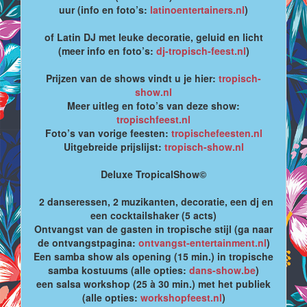
uur (info en foto’s:
latinoentertainers.nl
)
of Latin DJ met leuke decoratie, geluid en licht
(meer info en foto’s:
dj-tropisch-feest.nl
)
Prijzen van de shows vindt u je hier:
tropisch-
show.nl
Meer uitleg en foto’s van deze show:
tropischfeest.nl
Foto’s van vorige feesten:
tropischefeesten.nl
Uitgebreide prijslijst:
tropisch-show.nl
Deluxe TropicalShow©
2 danseressen, 2 muzikanten, decoratie, een dj en
een cocktailshaker (5 acts)
Ontvangst van de gasten in tropische stijl (ga naar
de ontvangstpagina:
ontvangst-entertainment.nl
)
Een samba show als opening (15 min.) in tropische
samba kostuums (alle opties:
dans-show.be
)
een salsa workshop (25 à 30 min.) met het publiek
(alle opties:
workshopfeest.nl
)