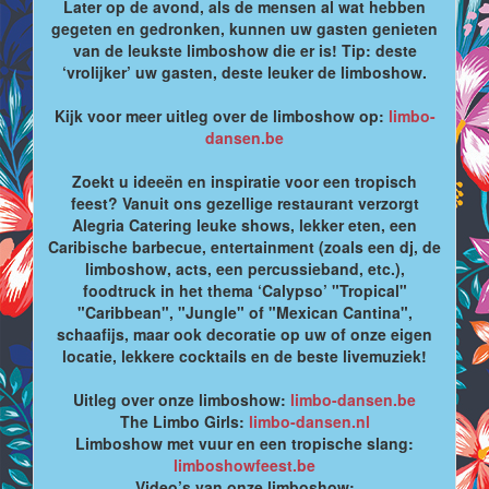
Later op de avond, als de mensen al wat hebben
gegeten en gedronken, kunnen uw gasten genieten
van de leukste limboshow die er is! Tip: deste
‘vrolijker’ uw gasten, deste leuker de limboshow.
Kijk voor meer uitleg over de limboshow op:
limbo-
dansen.be
Zoekt u ideeën en inspiratie voor een tropisch
feest? Vanuit ons gezellige restaurant verzorgt
Alegria Catering leuke shows, lekker eten, een
Caribische barbecue, entertainment (zoals een dj, de
limboshow, acts, een percussieband, etc.),
foodtruck in het thema ‘Calypso’ "Tropical"
"Caribbean", "Jungle" of "Mexican Cantina",
schaafijs, maar ook decoratie op uw of onze eigen
locatie, lekkere cocktails en de beste livemuziek!
Uitleg over onze limboshow:
limbo-dansen.be
The Limbo Girls:
limbo-dansen.nl
Limboshow met vuur en een tropische slang:
limboshowfeest.be
Video’s van onze limboshow: