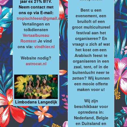
jaar ex 21% BTV.
Neem contact met
Bent u een
ons op via E-mail:
evenement, een
tropischfeest@gmail.com
bruiloft of een
Vertalingen en
groot multicultureel
tolkdiensten
festival aan het
Vertaalbureau
organiseren? En
Romtext
Je vind
vraagt u zich af wat
ons via:
vindhier.nl
het kost om een
Arabisch feest te
Website nodig?
organiseren in een
astrocat.nl
zaal, tent, of in de
buitenlucht neer te
zetten? Wij kunnen
een mooie offerte
maken voor u!
Wij zijn
Limbodans Langedijk
beschikbaar voor
optredens in:
Nederland, Belgie
en Duitsland en