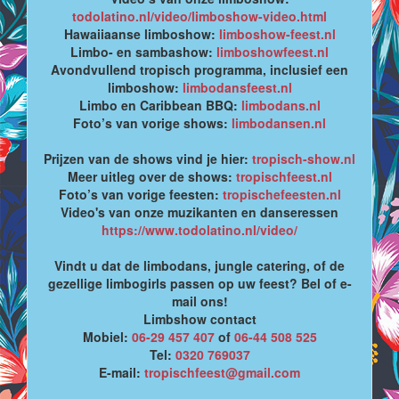
todolatino.nl/video/limboshow-video.html
Hawaiiaanse limboshow:
limboshow-feest.nl
Limbo- en sambashow:
limboshowfeest.nl
Avondvullend tropisch programma, inclusief een
limboshow:
limbodansfeest.nl
Limbo en Caribbean BBQ:
limbodans.nl
Foto’s van vorige shows:
limbodansen.nl
Prijzen van de shows vind je hier:
tropisch-show.nl
Meer uitleg over de shows:
tropischfeest.nl
Foto’s van vorige feesten:
tropischefeesten.nl
Video's van onze muzikanten en danseressen
https://www.todolatino.nl/video/
Vindt u dat de limbodans, jungle catering, of de
gezellige limbogirls passen op uw feest? Bel of e-
mail ons!
Limbshow contact
Mobiel:
06-29 457 407
of
06-44 508 525
Tel:
0320 769037
E-mail:
tropischfeest@gmail.com