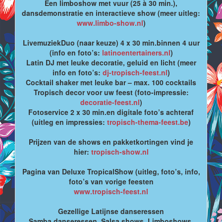
Een limboshow met vuur (25 à 30 min.),
dansdemonstratie en interactieve show (meer uitleg:
www.limbo-show.nl
)
LivemuziekDuo (naar keuze) 4 x 30 min.binnen 4 uur
(info en foto’s:
latinoentertainers.nl
)
Latin DJ met leuke decoratie, geluid en licht (meer
info en foto’s:
dj-tropisch-feest.nl
)
Cocktail shaker met leuke bar – max. 100 cocktails
Tropisch decor voor uw feest (foto-impressie:
decoratie-feest.nl
)
Fotoservice 2 x 30 min.en digitale foto’s achteraf
(uitleg en impressies:
tropisch-thema-feest.be
)
Prijzen van de shows en pakketkortingen vind je
hier:
tropisch-show.nl
Pagina van Deluxe TropicalShow (uitleg, foto’s, info,
foto’s van vorige feesten
www.tropisch-feest.nl
Gezellige Latijnse danseressen
Samba danseressen, Salsa shows, Limboshows,