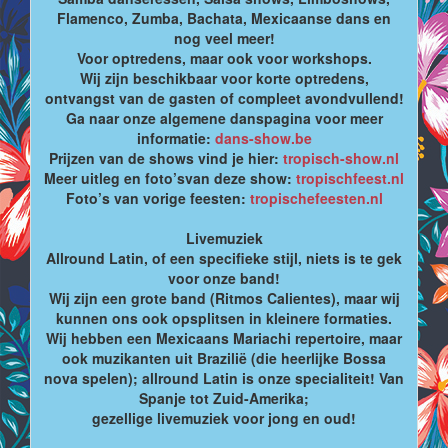
Flamenco, Zumba, Bachata, Mexicaanse dans en
nog veel meer!
Voor optredens, maar ook voor workshops.
Wij zijn beschikbaar voor korte optredens,
ontvangst van de gasten of compleet avondvullend!
Ga naar onze algemene danspagina voor meer
informatie:
dans-show.be
Prijzen van de shows vind je hier:
tropisch-show.nl
Meer uitleg en foto’svan deze show:
tropischfeest.nl
Foto’s van vorige feesten:
tropischefeesten.nl
Livemuziek
Allround Latin, of een specifieke stijl, niets is te gek
voor onze band!
Wij zijn een grote band (Ritmos Calientes), maar wij
kunnen ons ook opsplitsen in kleinere formaties.
Wij hebben een Mexicaans Mariachi repertoire, maar
ook muzikanten uit Brazilië (die heerlijke Bossa
nova spelen); allround Latin is onze specialiteit! Van
Spanje tot Zuid-Amerika;
gezellige livemuziek voor jong en oud!