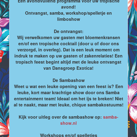
Een avondvullend programma voor uw tropische
avond!
Ontvangst, samba, workshop/spelletje en
limboshow
De ontvangst:
Wij verwelkomen uw gasten met bloemenkransen
en/of een tropische cocktail (door u of door ons
verzorgd, in overleg). Dat is een leuk moment om
indruk te maken op uw gasten of zakenrelaties! Een
tropisch feest begint altijd met de leuke ontvangst
van Dansgroep Exotica!
De Sambashow
Weet u wat een leuke opening van een feest is? Een
leuke, kort maar krachtige show door ons Samba
entertainment team! Ideaal om het ijs te breken! Niet
al te naakt, maar met leuke, chique sambakostuums!
Kijk voor uitleg over de sambashow op:
samba-
show.nl
Workshops en/of spelletjes