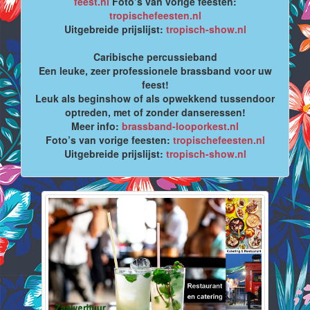
feest.nl
Foto’s van vorige feesten:
tropischefeesten.nl
Uitgebreide prijslijst:
tropisch-show.nl
Caribische percussieband
Een leuke, zeer professionele brassband voor uw
feest!
Leuk als beginshow of als opwekkend tussendoor
optreden, met of zonder danseressen!
Meer info:
brassband-looporkest.nl
Foto’s van vorige feesten:
tropischefeesten.nl
Uitgebreide prijslijst:
tropisch-show.nl