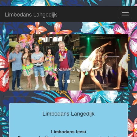
Limbodans Langedijk
Toggl
naviga
Limbodans Langedijk
Limbodans Langedijk
Limbodans feest