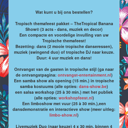
Wat kunt u bij ons bestellen?
Tropisch themafeest pakket – TheTropical Banana
Show© (3 acts - dans, muziek en decor)
Een compacte en voordelige invulling van uw
Tropische themafeest!
Bezetting: dans (2 mooie tropische danseressen),
muziek (swingend duo) of tropische DJ naar keuze.
Duur: 4 uur muziek en dans!
Ontvangst van de gasten in tropische stijl (ga naar
de ontvangstpagina:
ontvangst-entertainment.nl
)
Een samba show als opening (15 min.) in tropische
samba kostuums (alle opties:
dans-show.be
)
een salsa workshop (25 à 30 min.) met het publiek
(alle opties:
workshopfeest.nl
)
Een limboshow met vuur (25 à 30 min.),een
dansdemonstratie en interactieve show (meer uitleg:
limbo-show.nl
)
Livemuziek Duo (naar keuze) 4 x 30 min. binnen 4