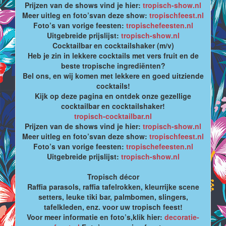
Prijzen van de shows vind je hier:
tropisch-show.nl
Meer uitleg en foto’svan deze show:
tropischfeest.nl
Foto’s van vorige feesten:
tropischefeesten.nl
Uitgebreide prijslijst:
tropisch-show.nl
Cocktailbar en cocktailshaker (m/v)
Heb je zin in lekkere cocktails met vers fruit en de
beste tropische ingrediënten?
Bel ons, en wij komen met lekkere en goed uitziende
cocktails!
Kijk op deze pagina en ontdek onze gezellige
cocktailbar en cocktailshaker!
tropisch-cocktailbar.nl
Prijzen van de shows vind je hier:
tropisch-show.nl
Meer uitleg en foto’svan deze show:
tropischfeest.nl
Foto’s van vorige feesten:
tropischefeesten.nl
Uitgebreide prijslijst:
tropisch-show.nl
Tropisch décor
Raffia parasols, raffia tafelrokken, kleurrijke scene
setters, leuke tiki bar, palmbomen, slingers,
tafelkleden, enz. voor uw tropisch feest!
Voor meer informatie en foto’s,klik hier:
decoratie-