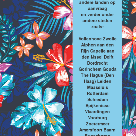
andere landen op
aanvraag
en verder onder
andere steden
zoals:
Vollenhove Zwolle
Alphen aan den
Rijn Capelle aan
den IJssel Delft
Dordrecht
Gorinchem Gouda
The Hague (Den
Haag) Leiden
Maassluis
Rotterdam
Schiedam
Spijkenisse
Vlaardingen
Voorburg
Zoetermeer
Amersfoort Baarn
Bunschoten