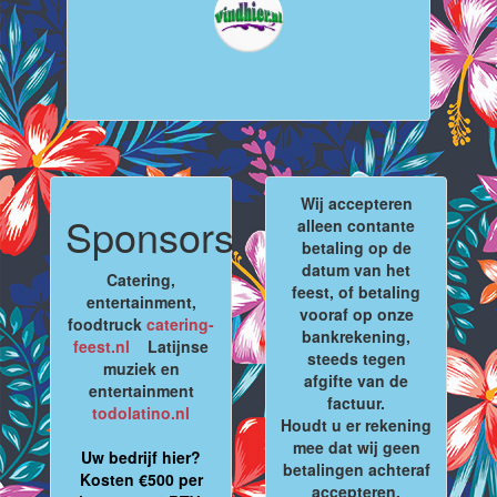
Wij accepteren
Sponsors
alleen contante
betaling op de
datum van het
Catering,
feest, of betaling
entertainment,
vooraf op onze
foodtruck
catering-
bankrekening,
feest.nl
Latijnse
steeds tegen
muziek en
afgifte van de
entertainment
factuur.
todolatino.nl
Houdt u er rekening
mee dat wij geen
Uw bedrijf hier?
betalingen achteraf
Kosten €500 per
accepteren.