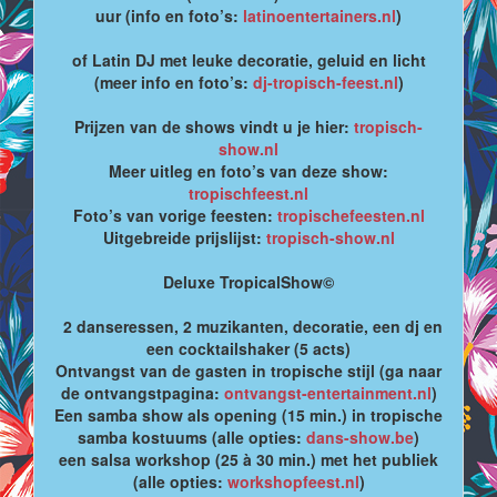
uur (info en foto’s:
latinoentertainers.nl
)
of Latin DJ met leuke decoratie, geluid en licht
(meer info en foto’s:
dj-tropisch-feest.nl
)
Prijzen van de shows vindt u je hier:
tropisch-
show.nl
Meer uitleg en foto’s van deze show:
tropischfeest.nl
Foto’s van vorige feesten:
tropischefeesten.nl
Uitgebreide prijslijst:
tropisch-show.nl
Deluxe TropicalShow©
2 danseressen, 2 muzikanten, decoratie, een dj en
een cocktailshaker (5 acts)
Ontvangst van de gasten in tropische stijl (ga naar
de ontvangstpagina:
ontvangst-entertainment.nl
)
Een samba show als opening (15 min.) in tropische
samba kostuums (alle opties:
dans-show.be
)
een salsa workshop (25 à 30 min.) met het publiek
(alle opties:
workshopfeest.nl
)