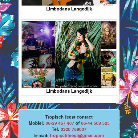
Limbodans Langedijk
Limbodans Langedijk
Tropisch feest contact
Mobiel:
06-29 457 407
of
06-44 508 525
Tel:
0320 769037
E-mail:
tropischfeest@gmail.com